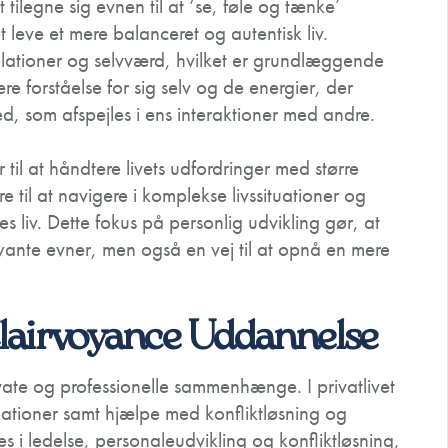
ilegne sig evnen til at ‘se, føle og tænke’
leve et mere balanceret og autentisk liv.
 relationer og selvværd, hvilket er grundlæggende
re forståelse for sig selv og de energier, der
d, som afspejles i ens interaktioner med andre.
il at håndtere livets udfordringer med større
e til at navigere i komplekse livssituationer og
 liv. Dette fokus på personlig udvikling gør, at
oyante evner, men også en vej til at opnå en mere
Clairvoyance Uddannelse
ate og professionelle sammenhænge. I privatlivet
tioner samt hjælpe med konfliktløsning og
s i ledelse, personaleudvikling og konfliktløsning,