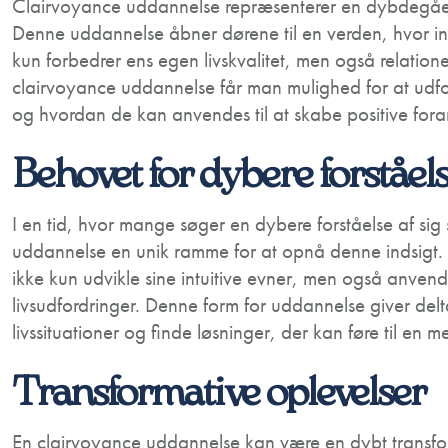
Clairvoyance uddannelse repræsenterer en dybdegåend
Denne uddannelse åbner dørene til en verden, hvor intu
kun forbedrer ens egen livskvalitet, men også relatione
clairvoyance uddannelse får man mulighed for at udfor
og hvordan de kan anvendes til at skabe positive forand
Behovet for dybere forståel
I en tid, hvor mange søger en dybere forståelse af sig
uddannelse en unik ramme for at opnå denne indsigt.
ikke kun udvikle sine intuitive evner, men også anven
livsudfordringer. Denne form for uddannelse giver del
livssituationer og finde løsninger, der kan føre til en m
Transformative oplevelser
En clairvoyance uddannelse kan være en dybt transfo