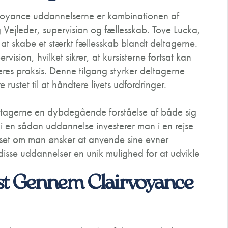
rvoyance uddannelserne er kombinationen af
ejleder, supervision og fællesskab. Tove Lucka,
 at skabe et stærkt fællesskab blandt deltagerne.
sion, hvilket sikrer, at kursisterne fortsat kan
res praksis. Denne tilgang styrker deltagerne
rustet til at håndtere livets udfordringer.
eltagerne en dybdegående forståelse af både sig
i en sådan uddannelse investerer man i en rejse
anset om man ønsker at anvende sine evner
r disse uddannelser en unik mulighed for at udvikle
kst Gennem Clairvoyance