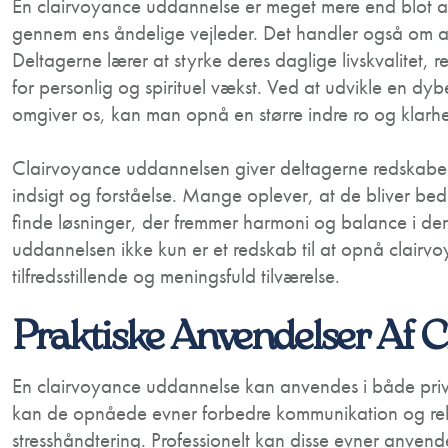
En clairvoyance uddannelse er meget mere end blot at t
gennem ens åndelige vejleder. Det handler også om at 
Deltagerne lærer at styrke deres daglige livskvalitet,
for personlig og spirituel vækst. Ved at udvikle en dybe
omgiver os, kan man opnå en større indre ro og klarhe
Clairvoyance uddannelsen giver deltagerne redskaber t
indsigt og forståelse. Mange oplever, at de bliver bedr
finde løsninger, der fremmer harmoni og balance i deres
uddannelsen ikke kun er et redskab til at opnå clairv
tilfredsstillende og meningsfuld tilværelse.
Praktiske Anvendelser Af 
En clairvoyance uddannelse kan anvendes i både priv
kan de opnåede evner forbedre kommunikation og rela
stresshåndtering. Professionelt kan disse evner anvende