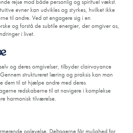
e rejse mod både personlig og spirituel vækst.
itive evner kan udvikles og styrkes, hvilket ikke
rne til andre. Ved at engagere sig i en
ske og forstå de subtile energier, der omgiver os,
ringer i livet.
se
 selv og deres omgivelser, tilbyder clairvoyance
 Gennem struktureret læring og praksis kan man
de dem til at hjælpe andre med deres
tagerne redskaberne til at navigere i komplekse
ere harmonisk tilværelse.
rmerende oplevelse. Deltagerne får mulighed for