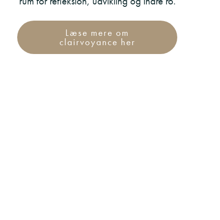
rum for refleksion, udvikling og indre ro.
Læse mere om
clairvoyance her