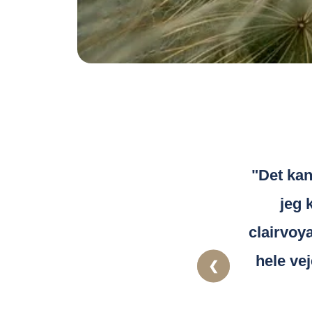
"Det kan 
jeg 
clairvoy
hele vej
❮