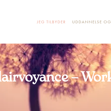
JEG TILBYDER
UDDANNELSE OG
lairvoyance – Wor