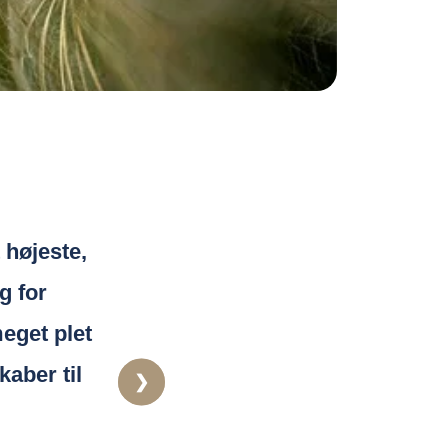
t højeste,
g for
eget plet
kaber til
❯