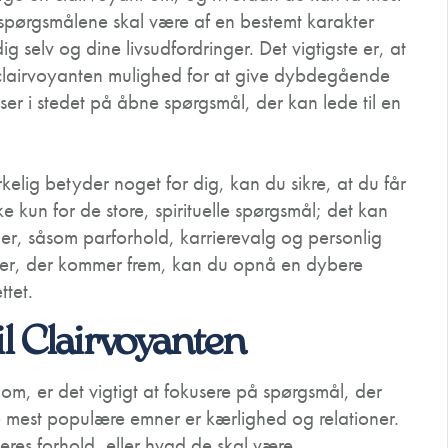
t spørgsmålene skal være af en bestemt karakter
ig selv og dine livsudfordringer. Det vigtigste er, at
clairvoyanten mulighed for at give dybdegående
r i stedet på åbne spørgsmål, der kan lede til en
elig betyder noget for dig, kan du sikre, at du får
ke kun for de store, spirituelle spørgsmål; det kan
er, såsom parforhold, karrierevalg og personlig
ter, der kommer frem, kan du opnå en dybere
ttet.
l Clairvoyanten
m, er det vigtigt at fokusere på spørgsmål, der
de mest populære emner er kærlighed og relationer.
res forhold, eller hvad de skal være