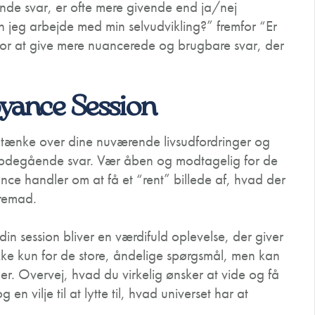
nde svar, er ofte mere givende end ja/nej
jeg arbejde med min selvudvikling?” fremfor “Er
 for at give mere nuancerede og brugbare svar, der
oyance Session
du tænke over dine nuværende livsudfordringer og
 dybdegående svar. Vær åben og modtagelig for de
nce handler om at få et “rent” billede af, hvad der
fremad.
n session bliver en værdifuld oplevelse, der giver
ikke kun for de store, åndelige spørgsmål, men kan
er. Overvej, hvad du virkelig ønsker at vide og få
 en vilje til at lytte til, hvad universet har at