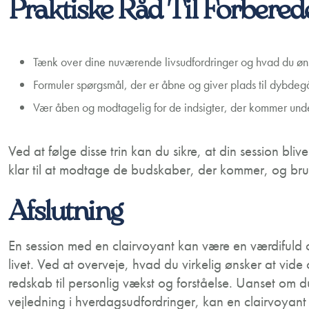
Praktiske Råd Til Forbered
Tænk over dine nuværende livsudfordringer og hvad du ønsk
Formuler spørgsmål, der er åbne og giver plads til dybdeg
Vær åben og modtagelig for de indsigter, der kommer unde
Ved at følge disse trin kan du sikre, at din session bl
klar til at modtage de budskaber, der kommer, og bruge 
Afslutning
En session med en clairvoyant kan være en værdifuld o
livet. Ved at overveje, hvad du virkelig ønsker at vid
redskab til personlig vækst og forståelse. Uanset om du
vejledning i hverdagsudfordringer, kan en clairvoyant 