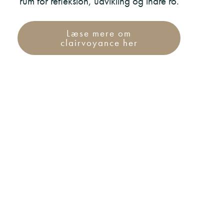
rum for refleksion, udvikling og indre ro.
Læse mere om
clairvoyance her