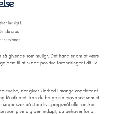
else
er indsigt i.
ående svar.
r sessionen.
iver så givende som muligt. Det handler om at være
dem til at skabe positive forandringer i dit liv.
plevelse, der giver klarhed i mange aspekter af
e og få afklaret, kan du bruge clairvoyance som et
 søger svar på store livsspørgsmål eller ønsker
session give dig den indsigt, du behøver for at