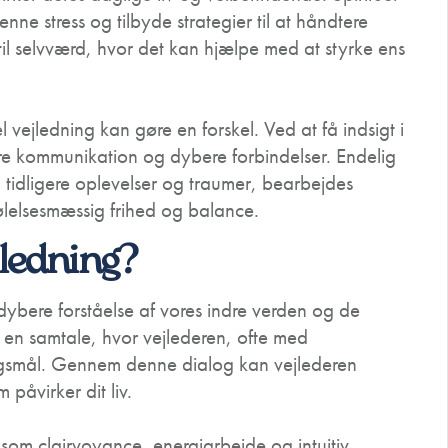
enne stress og tilbyde strategier til at håndtere
til selvværd, hvor det kan hjælpe med at styrke ens
 vejledning kan gøre en forskel. Ved at få indsigt i
e kommunikation og dybere forbindelser. Endelig
 tidligere oplevelser og traumer, bearbejdes
 følelsesmæssig frihed og balance.
jledning?
 dybere forståelse af vores indre verden og de
d en samtale, hvor vejlederen, ofte med
pørgsmål. Gennem denne dialog kan vejlederen
påvirker dit liv.
som clairvoyance, energiarbejde og intuitiv