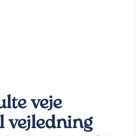
lte veje
l vejledning