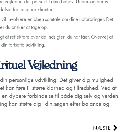
en vejleder, der passer til dine behov. Undersøg deres
lser fra tidligere klienter.
 vil involvere en åben samtale om dine udfordringer. Det
er du ønsker at tage op.
igt at reflektere over de indsigter, du har fået. Overvej at
 din fortsatte udvikling.
ituel Vejledning
 din personlige udvikling. Det giver dig mulighed
ket kan føre til større klarhed og tilfredshed. Ved at
nå en dybere forbindelse til både dig selv og verden
ng kan støtte dig i din søgen efter balance og
NÆSTE