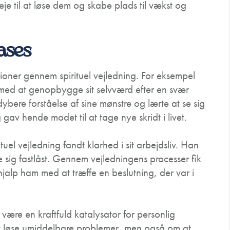
eje til at løse dem og skabe plads til vækst og
ases
oner gennem spirituel vejledning. For eksempel
 med at genopbygge sit selvværd efter en svær
bere forståelse af sine mønstre og lærte at se sig
 gav hende modet til at tage nye skridt i livet.
l vejledning fandt klarhed i sit arbejdsliv. Han
te sig fastlåst. Gennem vejledningens processer fik
 hjalp ham med at træffe en beslutning, der var i
 være en kraftfuld katalysator for personlig
 at løse umiddelbare problemer, men også om at