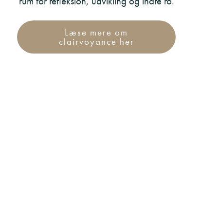
rum for refleksion, udvikling og indre ro.
Læse mere om
clairvoyance her