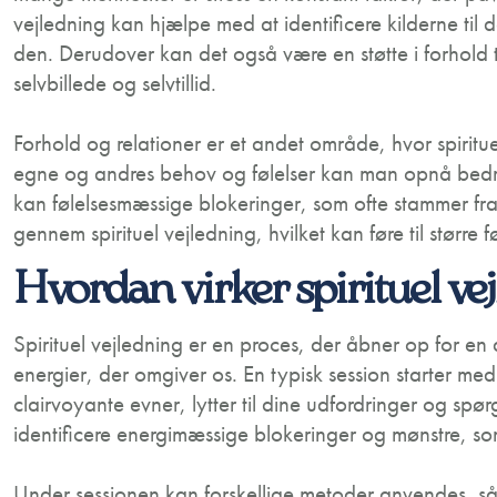
vejledning kan hjælpe med at identificere kilderne til d
den. Derudover kan det også være en støtte i forhold 
selvbillede og selvtillid.
Forhold og relationer er et andet område, hvor spirituel
egne og andres behov og følelser kan man opnå bedr
kan følelsesmæssige blokeringer, som ofte stammer fra
gennem spirituel vejledning, hvilket kan føre til større
Hvordan virker spirituel ve
Spirituel vejledning er en proces, der åbner op for en
energier, der omgiver os. En typisk session starter me
clairvoyante evner, lytter til dine udfordringer og s
identificere energimæssige blokeringer og mønstre, som 
Under sessionen kan forskellige metoder anvendes, så