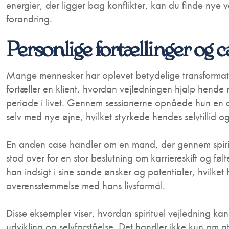
energier, der ligger bag konflikter, kan du finde nye v
forandring.
Personlige fortællinger og c
Mange mennesker har oplevet betydelige transformati
fortæller en klient, hvordan vejledningen hjalp hende
periode i livet. Gennem sessionerne opnåede hun en dy
selv med nye øjne, hvilket styrkede hendes selvtillid og
En anden case handler om en mand, der gennem spiritue
stod over for en stor beslutning om karriereskift og føl
han indsigt i sine sande ønsker og potentialer, hvilket
overensstemmelse med hans livsformål.
Disse eksempler viser, hvordan spirituel vejledning kan
udvikling og selvforståelse. Det handler ikke kun om