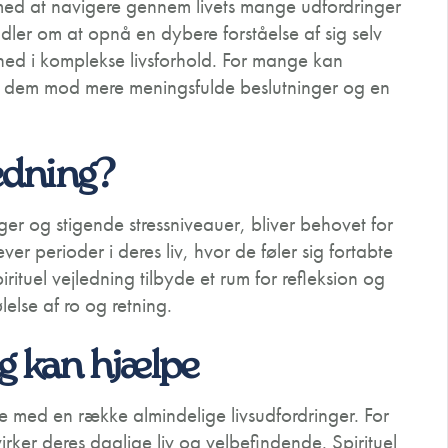
 med at navigere gennem livets mange udfordringer
ndler om at opnå en dybere forståelse af sig selv
rhed i komplekse livsforhold. For mange kan
er dem mod mere meningsfulde beslutninger og en
ledning?
nger og stigende stressniveauer, bliver behovet for
er perioder i deres liv, hvor de føler sig fortabte
irituel vejledning tilbyde et rum for refleksion og
else af ro og retning.
ng kan hjælpe
lse med en række almindelige livsudfordringer. For
rker deres daglige liv og velbefindende. Spirituel