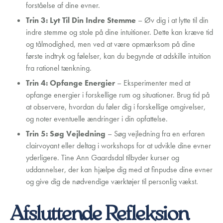
forståelse af dine evner.
Trin 3: Lyt Til Din Indre Stemme
– Øv dig i at lytte til din
indre stemme og stole på dine intuitioner. Dette kan kræve tid
og tålmodighed, men ved at være opmærksom på dine
første indtryk og følelser, kan du begynde at adskille intuition
fra rationel tænkning.
Trin 4: Opfange Energier
– Eksperimenter med at
opfange energier i forskellige rum og situationer. Brug tid på
at observere, hvordan du føler dig i forskellige omgivelser,
og noter eventuelle ændringer i din opfattelse.
Trin 5: Søg Vejledning
– Søg vejledning fra en erfaren
clairvoyant eller deltag i workshops for at udvikle dine evner
yderligere. Tine Ann Gaardsdal tilbyder kurser og
uddannelser, der kan hjælpe dig med at finpudse dine evner
og give dig de nødvendige værktøjer til personlig vækst.
Afsluttende Refleksion