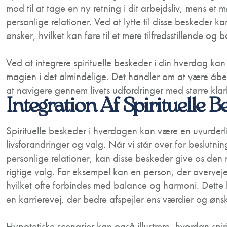
mod til at tage en ny retning i dit arbejdsliv, mens et 
personlige relationer. Ved at lytte til disse beskeder 
ønsker, hvilket kan føre til et mere tilfredsstillende og b
Ved at integrere spirituelle beskeder i din hverdag 
magien i det almindelige. Det handler om at være åbe
at navigere gennem livets udfordringer med større klarh
Integration Af Spirituelle B
Spirituelle beskeder i hverdagen kan være en uvurderli
livsforandringer og valg. Når vi står over for beslutning
personlige relationer, kan disse beskeder give os den 
rigtige valg. For eksempel kan en person, der overvej
hvilket ofte forbindes med balance og harmoni. Dette ka
en karrierevej, der bedre afspejler ens værdier og ønsk
Hypotetiske scenarier kan også illustrere, hvordan spiri