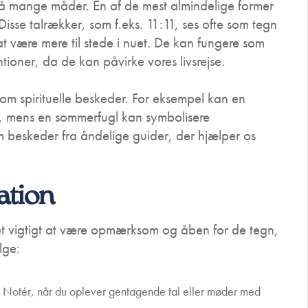
 på mange måder. En af de mest almindelige former
sse talrækker, som f.eks. 11:11, ses ofte som tegn
 være mere til stede i nuet. De kan fungere som
ioner, da de kan påvirke vores livsrejse.
m spirituelle beskeder. For eksempel kan en
, mens en sommerfugl kan symbolisere
m beskeder fra åndelige guider, der hjælper os
ration
 det vigtigt at være opmærksom og åben for de tegn,
lge:
 Notér, når du oplever gentagende tal eller møder med