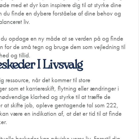
møde med et dyr kan inspirere dig til at styrke dine
kan du finde en dybere forståelse af dine behov og
alanceret liv.
kan du opdage en ny måde at se verden på og finde
n for de små tegn og bruge dem som vejledning til
ed og tillid.
eskeder I Livsvalg
g ressource, når det kommer til store
er som et karriereskift, flytning eller ændringer i
nødvendige klarhed og styrke til at træffe de
er at skifte job, opleve gentagende tal som 222,
n være en indikation af, at det er tid til at finde
er.
tuelle beskeder kan påvirke vores liv. Forestil dig